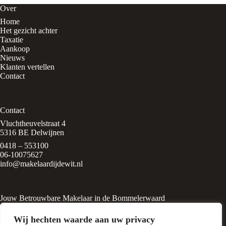
Over
Home
Het gezicht achter
Taxatie
Aankoop
Nieuws
Klanten vertellen
Contact
Contact
Vluchtheuvelstraat 4
5316 BE Delwijnen
0418 – 553100
06-10075627
info@makelaardijdewit.nl
Jouw Betrouwbare Makelaar in de Bommelerwaard
Makelaardij de Wit is een kleinschalig makelaarskantoor in het
Wij hechten waarde aan uw privacy
rustige, groene dorp