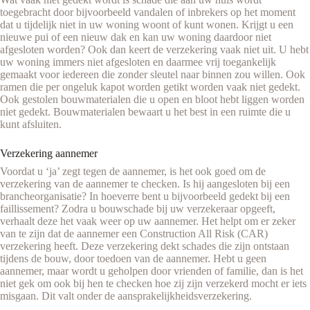
toegebracht door bijvoorbeeld vandalen of inbrekers op het moment
dat u tijdelijk niet in uw woning woont of kunt wonen. Krijgt u een
nieuwe pui of een nieuw dak en kan uw woning daardoor niet
afgesloten worden? Ook dan keert de verzekering vaak niet uit. U hebt
uw woning immers niet afgesloten en daarmee vrij toegankelijk
gemaakt voor iedereen die zonder sleutel naar binnen zou willen. Ook
ramen die per ongeluk kapot worden getikt worden vaak niet gedekt.
Ook gestolen bouwmaterialen die u open en bloot hebt liggen worden
niet gedekt. Bouwmaterialen bewaart u het best in een ruimte die u
kunt afsluiten.
Verzekering aannemer
Voordat u ‘ja’ zegt tegen de aannemer, is het ook goed om de
verzekering van de aannemer te checken. Is hij aangesloten bij een
brancheorganisatie? In hoeverre bent u bijvoorbeeld gedekt bij een
faillissement? Zodra u bouwschade bij uw verzekeraar opgeeft,
verhaalt deze het vaak weer op uw aannemer. Het helpt om er zeker
van te zijn dat de aannemer een Construction All Risk (CAR)
verzekering heeft. Deze verzekering dekt schades die zijn ontstaan
tijdens de bouw, door toedoen van de aannemer. Hebt u geen
aannemer, maar wordt u geholpen door vrienden of familie, dan is het
niet gek om ook bij hen te checken hoe zij zijn verzekerd mocht er iets
misgaan. Dit valt onder de aansprakelijkheidsverzekering.