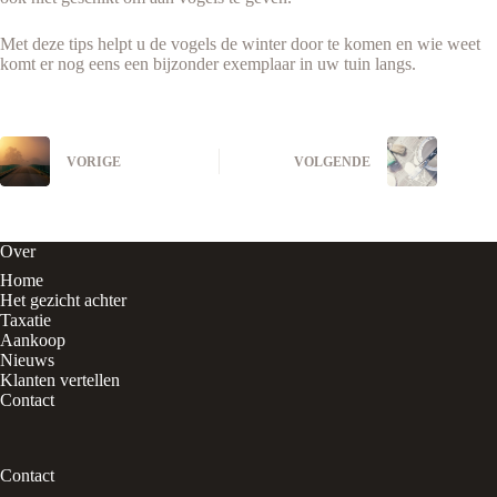
Met deze tips helpt u de vogels de winter door te komen en wie weet
komt er nog eens een bijzonder exemplaar in uw tuin langs.
VORIGE
VOLGENDE
Over
Home
Het gezicht achter
Taxatie
Aankoop
Nieuws
Klanten vertellen
Contact
Contact