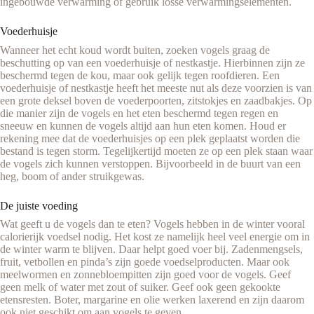
ingebouwde verwarming of gebruik losse verwarmingselementen.
Voederhuisje
Wanneer het echt koud wordt buiten, zoeken vogels graag de
beschutting op van een voederhuisje of nestkastje. Hierbinnen zijn ze
beschermd tegen de kou, maar ook gelijk tegen roofdieren. Een
voederhuisje of nestkastje heeft het meeste nut als deze voorzien is van
een grote deksel boven de voederpoorten, zitstokjes en zaadbakjes. Op
die manier zijn de vogels en het eten beschermd tegen regen en
sneeuw en kunnen de vogels altijd aan hun eten komen. Houd er
rekening mee dat de voederhuisjes op een plek geplaatst worden die
bestand is tegen storm. Tegelijkertijd moeten ze op een plek staan waar
de vogels zich kunnen verstoppen. Bijvoorbeeld in de buurt van een
heg, boom of ander struikgewas.
De juiste voeding
Wat geeft u de vogels dan te eten? Vogels hebben in de winter vooral
calorierijk voedsel nodig. Het kost ze namelijk heel veel energie om in
de winter warm te blijven. Daar helpt goed voer bij. Zadenmengsels,
fruit, vetbollen en pinda’s zijn goede voedselproducten. Maar ook
meelwormen en zonnebloempitten zijn goed voor de vogels. Geef
geen melk of water met zout of suiker. Geef ook geen gekookte
etensresten. Boter, margarine en olie werken laxerend en zijn daarom
ook niet geschikt om aan vogels te geven.