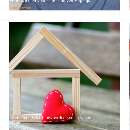
Vooruitzichten voor starters blijven zorgelijk
Lees verder
Vooruitzichten
voor
starters
blijven
zorgelijk
Liesbeth de Wit beantwoordt de vraag van de
maand