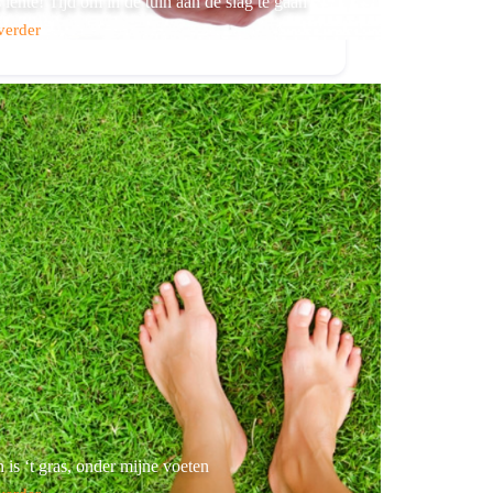
s lente! Tijd om in de tuin aan de slag te gaan
verder
 is ‘t gras, onder mijne voeten